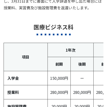
し、3月31日までに書面にて入学辞退を申し出た場合には
授業料、実習費及び施設管理費を返還いたします。
医療ビジネス科
1年次
項目
前期
後期
前
入学金
150,000円
ー
ー
授業料
280,000円
280,000円
280,
施設管理費
20,000円
20,000円
20,0