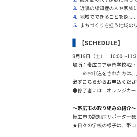
近隣の認知症の人や家族
地域でできることを探し
まちづくりを担う地域の
【SCHEDULE】
8月19日（土） 10:00～11
場所：帯広コア専門学校42・
※お申込をされた方は、
必ずこちらからお申込くだ
●修了者には オレンジカー
～帯広市の取り組みの紹介～
帯広市の認知症サポーター数 累
★日々の学校の様子は、
帯コア