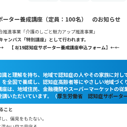
症サポーター養成講座（定員：100名） のお知らせ
総合推進事業「介護のしごと魅力アップ推進事業」
キャンパス「特別講座」として行われます。
→→
【
8/19認知症サポーター養成講座申込フォーム
】←←
知識と理解を持ち、地域で認知症の人やその家族に対し
」を全国で養成し、認知症高齢者等にやさしい地域づく
講座は、地域住民、金融機関やスーパーマーケットの従
受講いただいています。（
厚生労働省 認知症サポーター
ること
解し、偏見をもたない。
て温かい目で見守る。