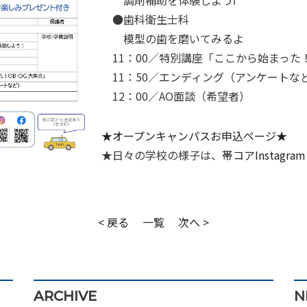
調剤補助を体験しようⅠ
●歯科衛生士科
模型の歯を磨いてみるよ
11：00／特別講座「ここから始まった！
11：50／エンディング（アンケートな
12：00／AO面談（希望者）
★オープンキャンパスお申込ページ★
★日々の学校の様子は、
帯コアInstagram
< 戻る
一覧
次へ >
ARCHIVE
N